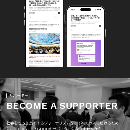
サポーター
BECOME A SUPPORTER
社会をもっと良くするジャーナリズムを、すべての人に届けるため
に、 IDEAS FOR GOODのサポーターになりませんか？