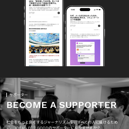
サポーター
BECOME A SUPPORTER
社会をもっと良くするジャーナリズムを、すべての人に届けるため
に、 IDEAS FOR GOODのサポーターになりませんか？