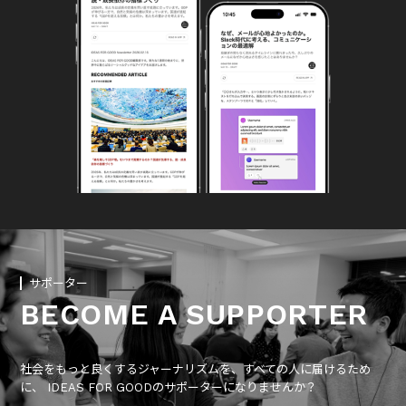
サポーター
BECOME A SUPPORTER
社会をもっと良くするジャーナリズムを、すべての人に届けるため
に、 IDEAS FOR GOODのサポーターになりませんか？