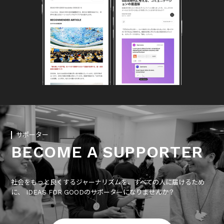
サポーター
BECOME A SUPPORTER
社会をもっと良くするジャーナリズムを、すべての人に届けるため
に、 IDEAS FOR GOODのサポーターになりませんか？