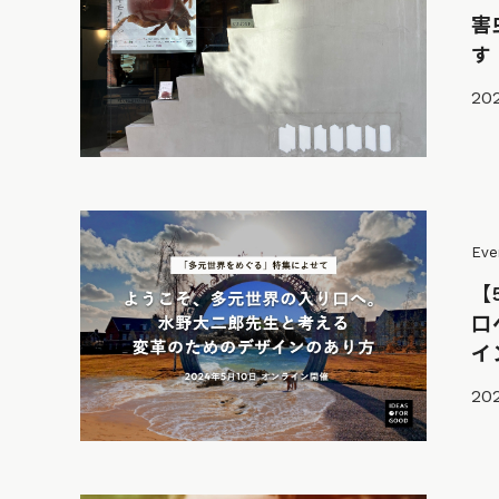
害
す
202
Eve
【
口
イ
202