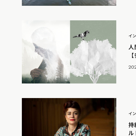
イ
人
【
202
イ
持
ル