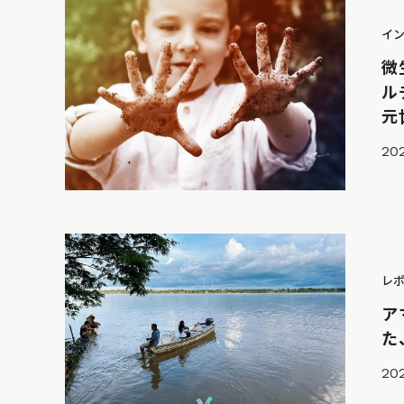
イ
微
ル
元
202
レ
ア
た
202