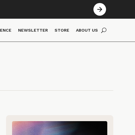
IENCE
NEWSLETTER
STORE
ABOUT US