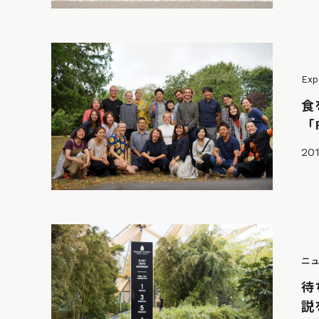
Exp
食
「
201
ニ
待
説