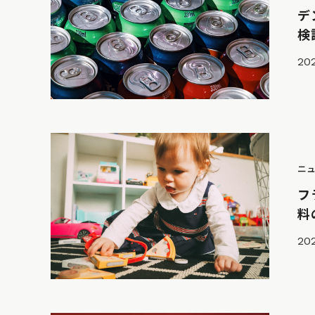
デ
検
202
ニ
フ
料
202