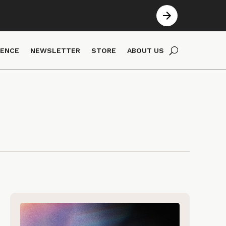
IENCE
NEWSLETTER
STORE
ABOUT US