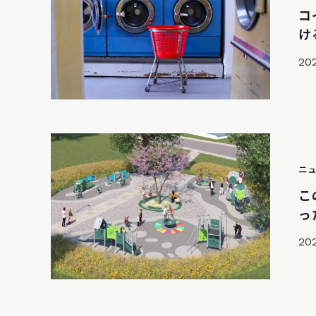
コ
け
202
ニ
こ
っ
202