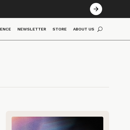
IENCE
NEWSLETTER
STORE
ABOUT US