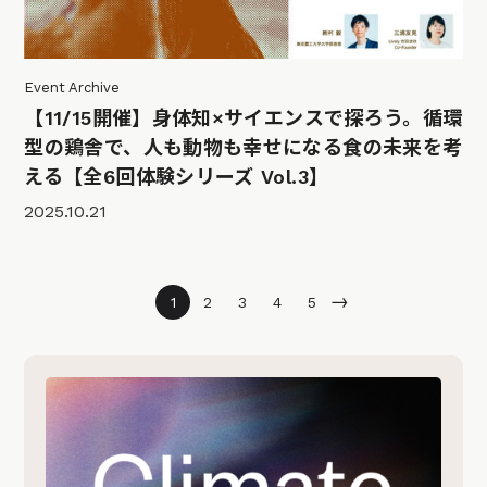
Event Archive
【11/15開催】身体知×サイエンスで探ろう。循環
型の鶏舎で、人も動物も幸せになる食の未来を考
える【全6回体験シリーズ Vol.3】
2025.10.21
→
1
2
3
4
5