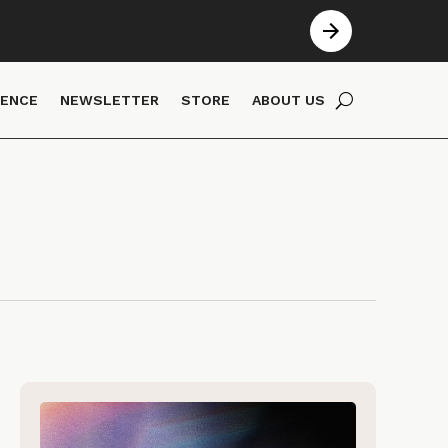
IENCE
NEWSLETTER
STORE
ABOUT US