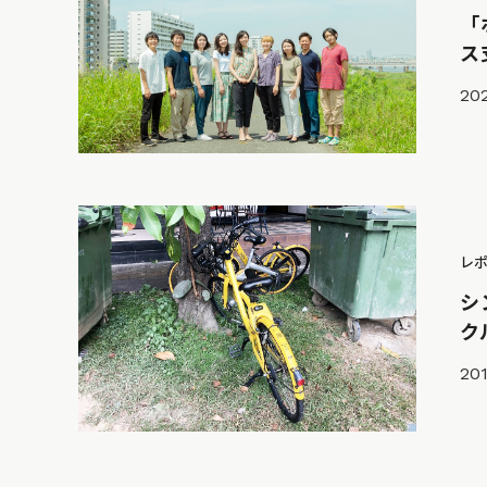
「
ス
202
レ
シ
ク
201