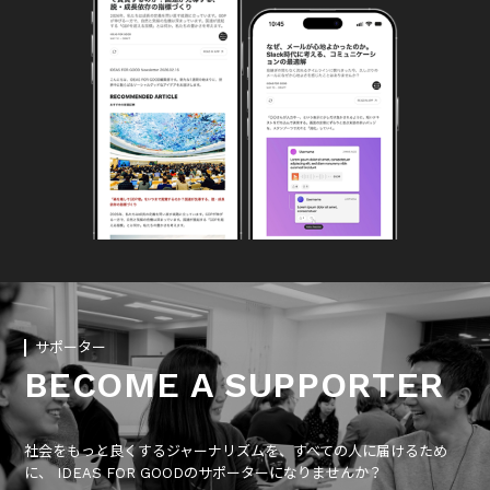
サポーター
BECOME A SUPPORTER
社会をもっと良くするジャーナリズムを、すべての人に届けるため
に、 IDEAS FOR GOODのサポーターになりませんか？