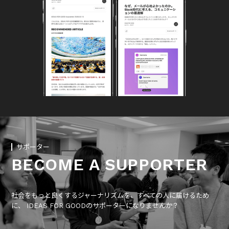
サポーター
BECOME A SUPPORTER
社会をもっと良くするジャーナリズムを、すべての人に届けるため
に、 IDEAS FOR GOODのサポーターになりませんか？