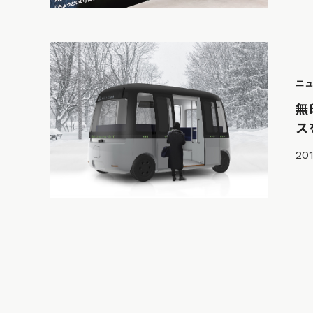
ニ
無
ス
201