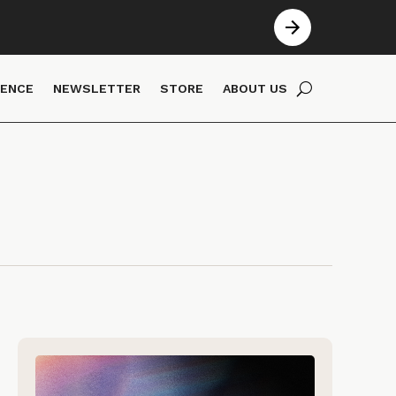
IENCE
NEWSLETTER
STORE
ABOUT US