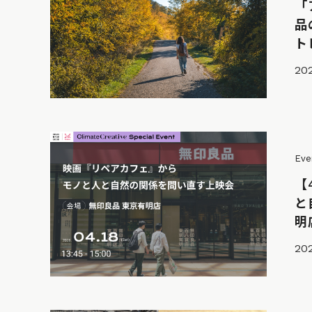
「
品
ト
20
Eve
【
と
明
20