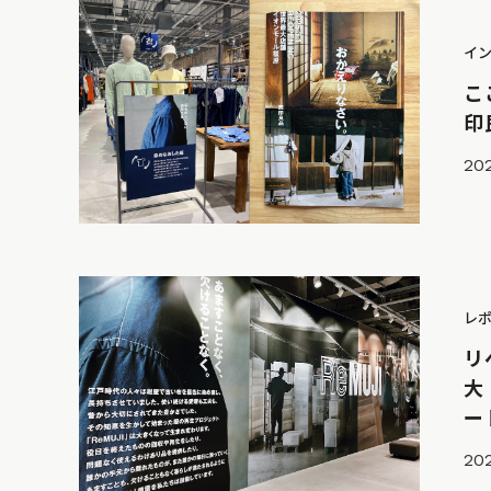
イ
こ
印
202
レ
リ
大
ー
20