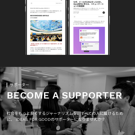
サポーター
BECOME A SUPPORTER
社会をもっと良くするジャーナリズムを、すべての人に届けるため
に、 IDEAS FOR GOODのサポーターになりませんか？