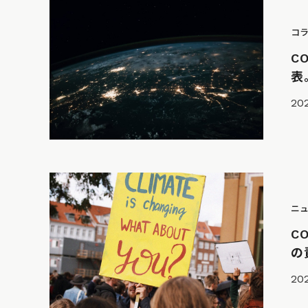
コ
C
表
202
ニ
C
の
202