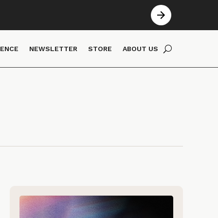
IENCE
NEWSLETTER
STORE
ABOUT US