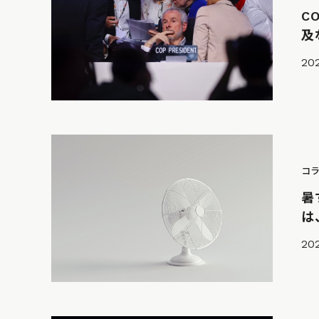
C
及
202
コ
暑
は
202