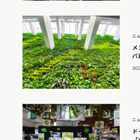
ニ
メ
パ
202
ニ
ド
「