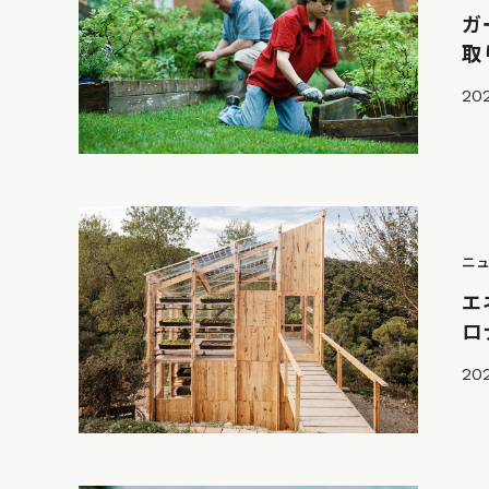
ガ
取
202
ニ
エ
ロ
20