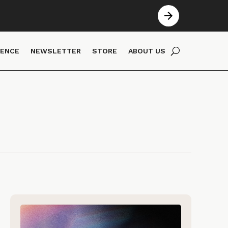
IENCE
NEWSLETTER
STORE
ABOUT US