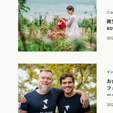
ニ
微
8
202
イ
お
フ
ー
202