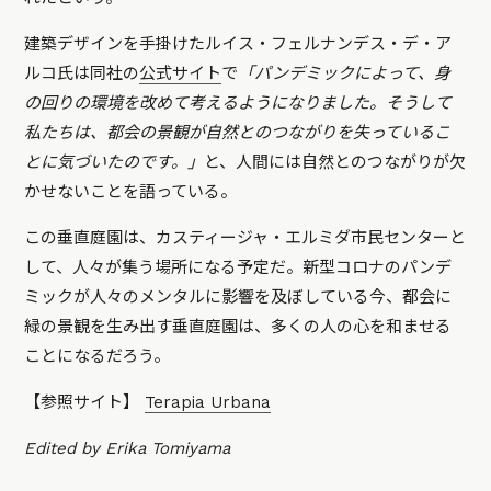
建築デザインを手掛けたルイス・フェルナンデス・デ・ア
ルコ氏は同社の
公式サイト
で
「パンデミックによって、身
の回りの環境を改めて考えるようになりました。そうして
私たちは、都会の景観が自然とのつながりを失っているこ
とに気づいたのです。」
と、人間には自然とのつながりが欠
かせないことを語っている。
この垂直庭園は、カスティージャ・エルミダ市民センターと
して、人々が集う場所になる予定だ。新型コロナのパンデ
ミックが人々のメンタルに影響を及ぼしている今、都会に
緑の景観を生み出す垂直庭園は、多くの人の心を和ませる
ことになるだろう。
【参照サイト】
Terapia Urbana
Edited by Erika Tomiyama