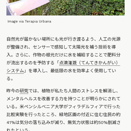
Image via Terapia Urbana
自然光が届かない場所にも光が行き渡るよう、人工の光源
が整備され、センサーで感知して太陽光を補う技術を導
入。さらに、作物の根元だけに水を補給することで肥料分
が流出するのを予防する「
点滴潅漑（てんてきかんがい）
システム
」を導入し、最低限の水を効率よく使用してい
る。
昨今の
研究
では、植物が私たち人間のストレスを解消し、
メンタルヘルスを改善する力を持つことが明らかにされて
いる。米ペンシルベニア大学がフィラデルフィアで行った
比較実験を行ったところ、緑地区画の付近に住む住民の約
41%は気分の落ち込みが減り、無気力状態は約50%削減さ
れたという。