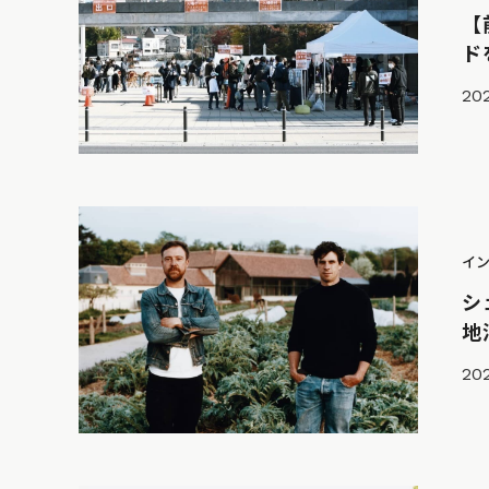
【
ド
202
イ
シ
地
202