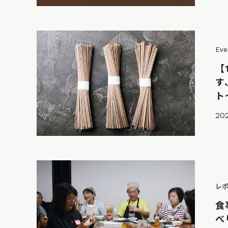
Eve
【
す
ト〜
202
レ
食
べ