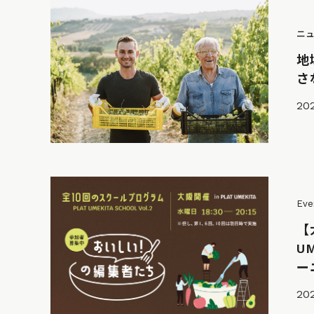
ニ
地
さ
202
Eve
【
U
ー
202