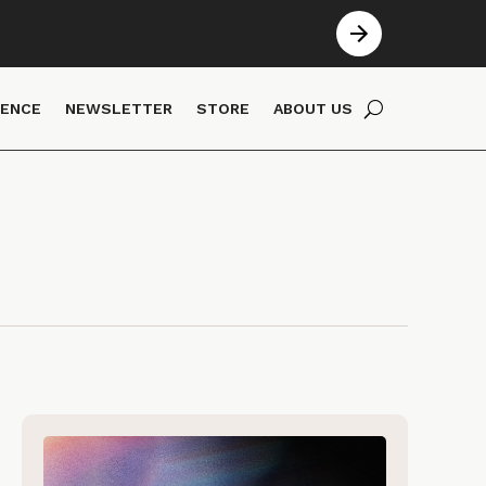
IENCE
NEWSLETTER
STORE
ABOUT US