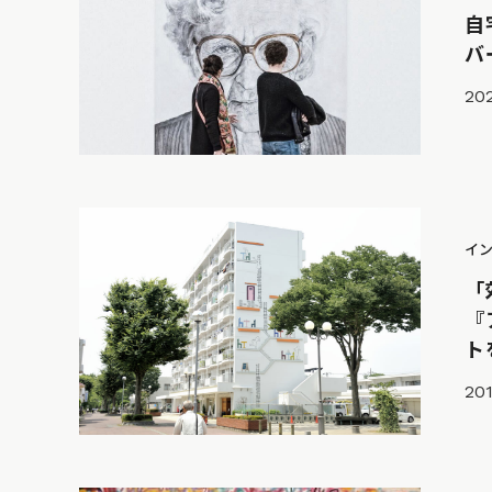
自
バ
202
イ
「
『
ト
201