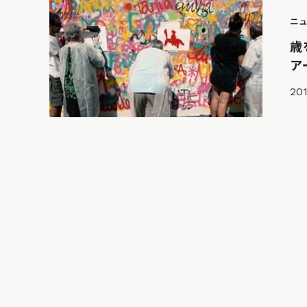
ニ
歳
ア
201