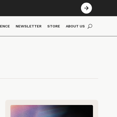
IENCE
NEWSLETTER
STORE
ABOUT US