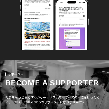
サポーター
BECOME A SUPPORTER
社会をもっと良くするジャーナリズムを、すべての人に届けるため
に、 IDEAS FOR GOODのサポーターになりませんか？