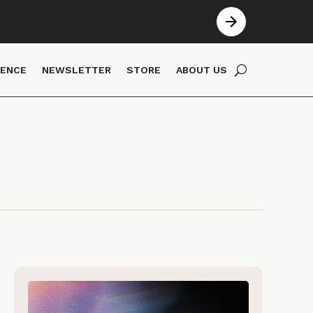
IENCE
NEWSLETTER
STORE
ABOUT US