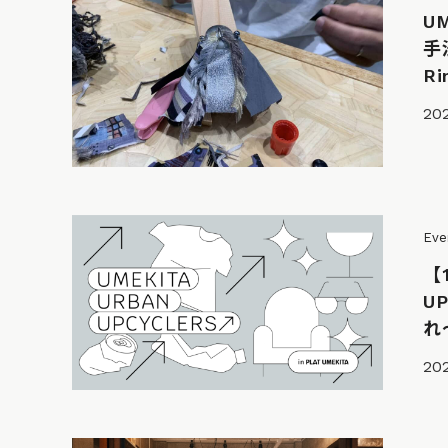
U
手
Ri
202
Eve
【
U
れ〜
20