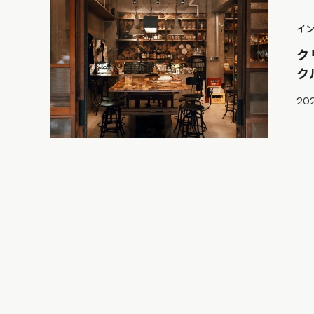
イ
ク
ク
202