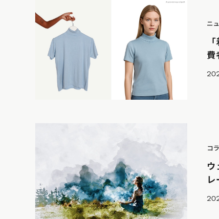
ニ
「
費
202
コ
ウ
レ
20