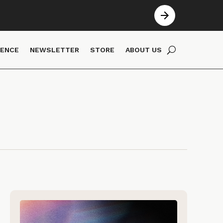
IENCE
NEWSLETTER
STORE
ABOUT US