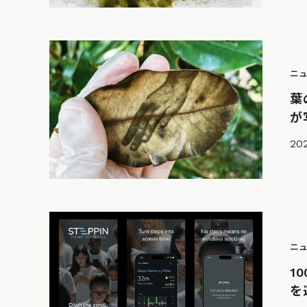
ニ
葉
が
202
ニ
1
を