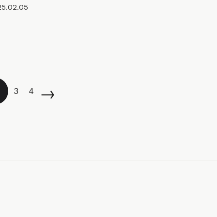
25.02.05
→
3
4