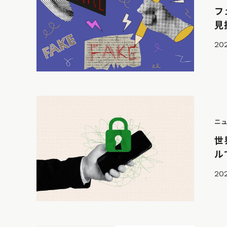
フ
見
202
ニ
世
ル
20