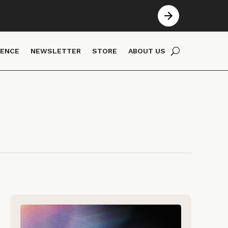
IENCE
NEWSLETTER
STORE
ABOUT US