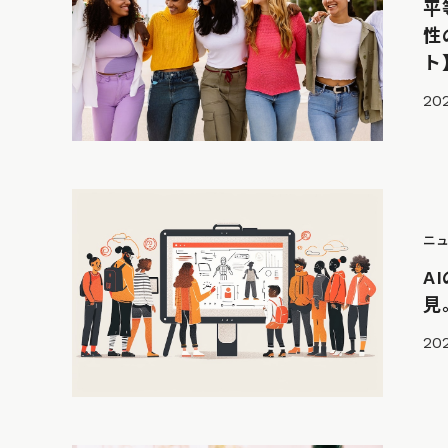
平
性
ト
202
ニ
A
見
202