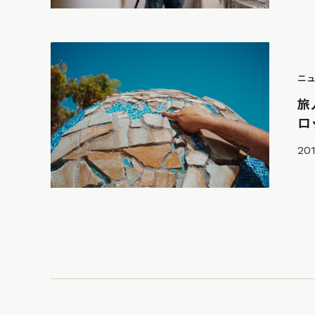
ニ
旅
ロ
201