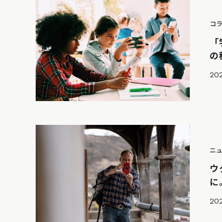
コ
「
の
20
ニ
ウ
に
20