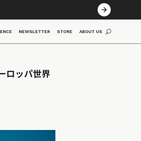
IENCE
NEWSLETTER
STORE
ABOUT US
ーロッパ世界