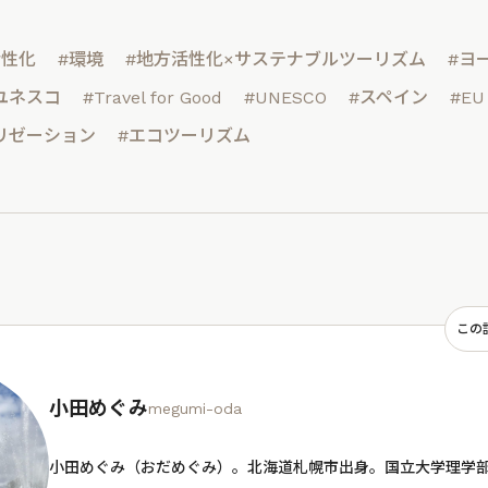
活性化
#環境
#地方活性化×サステナブルツーリズム
#ヨ
ユネスコ
#Travel for Good
#UNESCO
#スペイン
#E
リゼーション
#エコツーリズム
この
小田めぐみ
megumi-oda
小田めぐみ（おだめぐみ）。北海道札幌市出身。国立大学理学