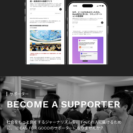
サポーター
BECOME A SUPPORTER
社会をもっと良くするジャーナリズムを、すべての人に届けるため
に、 IDEAS FOR GOODのサポーターになりませんか？