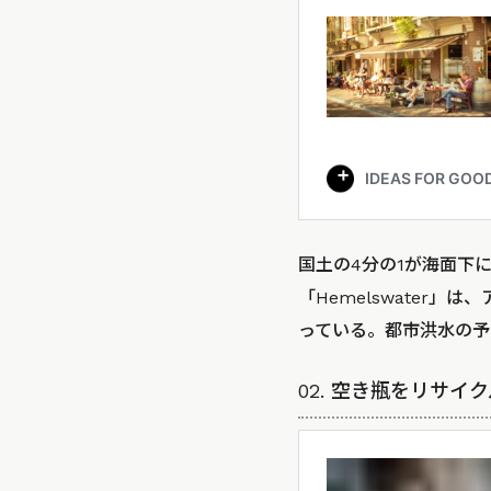
国土の4分の1が海面下
「Hemelswater
っている。都市洪水の予
02. 空き瓶をリサイク