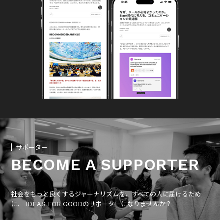
サポーター
BECOME A SUPPORTER
社会をもっと良くするジャーナリズムを、すべての人に届けるため
に、 IDEAS FOR GOODのサポーターになりませんか？