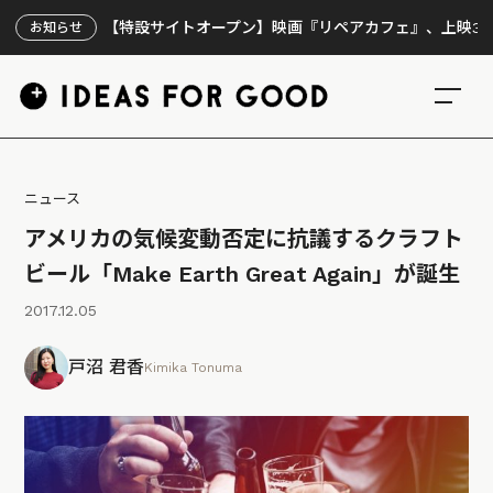
【特設サイトオープン】映画『リペアカフェ』、上映300回の先
お知らせ
ニュース
アメリカの気候変動否定に抗議するクラフト
ビール「Make Earth Great Again」が誕生
2017.12.05
戸沼 君香
Kimika Tonuma