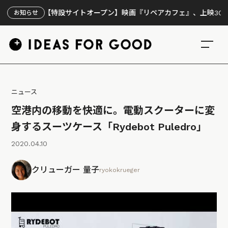
【特設サイトオープン】映画『リペアカフェ』、上映300回の先
お知らせ
ニュース
空港内の移動を快適に。電動スクーターに変
身するスーツケース「Rydebot Puledro」
2020.04.10
クリューガー 量子
ryokokrueger