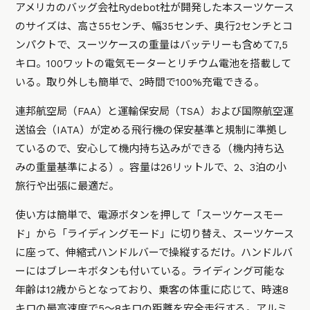
アメリカのバッグ会社Rydebot社が開発した本スーツケース
のサイズは、高さ55センチ、幅35センチ、奥行2センチとコ
ンパクトで、スーツケースの重量はバッテリーも含めて7,5
キロ。100ワットの電気モーターとリチウム電池を搭載して
いる。取り外しも簡単で、2時間で100%充電できる。
連邦航空局（FAA）と運輸保安局（TSA）および国際航空運
送協会（IATA）が定める飛行機の保安基準と規制に準拠し
ているので、安心して機内持ち込みができる（機内持ち込
みの重量基準による）。容量は26リットルで、2、3泊の小
旅行や出張に最適だ。
使い方は簡単で、電源ボタンを押して「スーツケースモー
ド」から「ライディングモード」に切り替え、スーツケース
に座って、伸縮式ハンドルバーで操縦するだけ。ハンドルバ
ーにはブレーキボタンも付いている。ライディング可能な
年齢は12歳からとなっており、乗客の体重に応じて、時速8
キロの最高速度で5～8キロの距離を安全走行する。アルミ