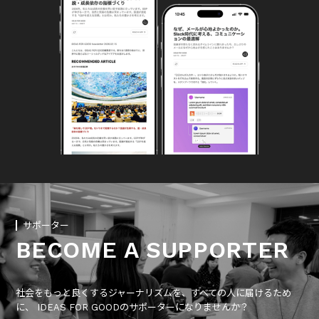
サポーター
BECOME A SUPPORTER
社会をもっと良くするジャーナリズムを、すべての人に届けるため
に、 IDEAS FOR GOODのサポーターになりませんか？