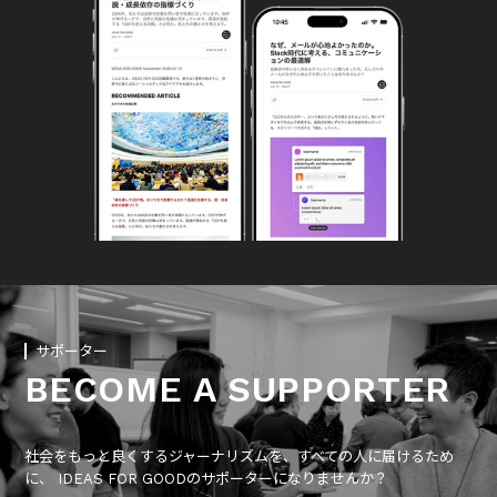
サポーター
BECOME A SUPPORTER
社会をもっと良くするジャーナリズムを、すべての人に届けるため
に、 IDEAS FOR GOODのサポーターになりませんか？