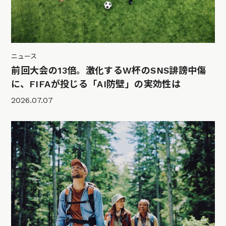
ニュース
前回大会の13倍。激化するW杯のSNS誹謗中傷
に、FIFAが投じる「AI防壁」の実効性は
2026.07.07