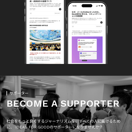
サポーター
BECOME A SUPPORTER
社会をもっと良くするジャーナリズムを、すべての人に届けるため
に、 IDEAS FOR GOODのサポーターになりませんか？