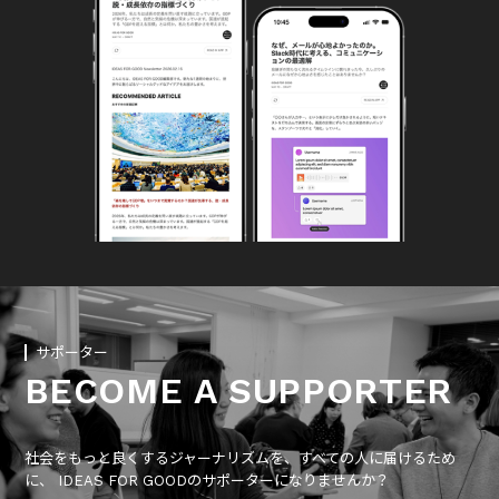
サポーター
BECOME A SUPPORTER
社会をもっと良くするジャーナリズムを、すべての人に届けるため
に、 IDEAS FOR GOODのサポーターになりませんか？