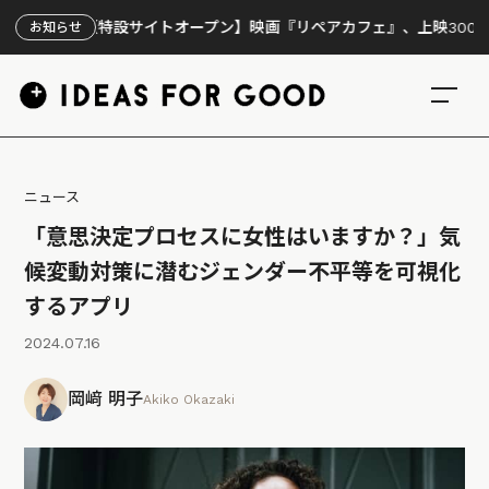
【特設サイトオープン】映画『リペアカフェ』、上映300回の先で
お知らせ
ニュース
「意思決定プロセスに女性はいますか？」気
候変動対策に潜むジェンダー不平等を可視化
するアプリ
2024.07.16
岡﨑 明子
Akiko Okazaki