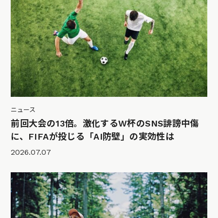
ニュース
前回大会の13倍。激化するW杯のSNS誹謗中傷
に、FIFAが投じる「AI防壁」の実効性は
2026.07.07