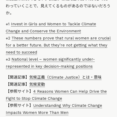
わっていくことで、見えてくるものがあるのではないだろう
か。
※1
Invest in Girls and Women to Tackle Climate
Change and Conserve the Environment
※2
These numbers prove that rural women are crucial
for a better future. But they’re not getting what they
need to succeed
※3
National level – women significantly under-
represented in key decision-making positions
【関連記事】
気候正義（Climate Justice）とは・意味
【関連記事】
気候変動
【参照サイト】
4 Reasons Women Can Help Drive the
Fight to Stop Climate Change
【参照サイト】
Understanding Why Climate Change
Impacts Women More Than Men