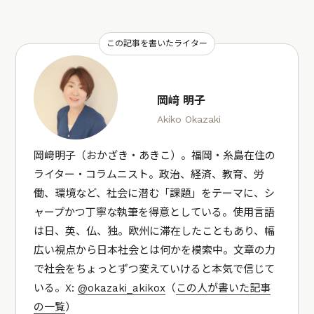
この記事を書いたライター
岡﨑 明子
Akiko Okazaki
岡﨑明子（おかざき・あきこ）。福岡・糸島在住の
ライター・コラムニスト。政治、経済、教育、労
働、環境など、社会に潜む「課題」をテーマに、シ
ャープかつ丁寧な執筆を得意としている。使用言語
は日、英、仏、独。欧州に滞在したこともあり、幅
広い視点から日本社会とは何かを模索中。文章の力
で社会をちょっとずつ変えていけると本気で信じて
いる。X:
@okazaki_akikox
（
この人が書いた記事
の一覧
）