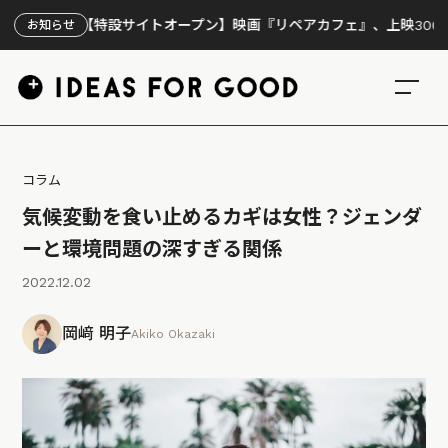
【特設サイトオープン】映画『リペアカフェ』、上映300回の先で
お知らせ
コラム
気候変動を食い止めるカギは女性？ジェンダ
ーと環境問題の深すぎる関係
2022.12.02
岡﨑 明子
Akiko Okazaki