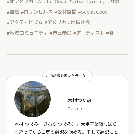
#北アメリカ
#Art for Good
#Urban farming
#社会
#自然
#ロサンゼルス
#公共空間
#Social Good
#アクティビズム
#アメリカ
#地域社会
#地域コミュニティ
#市民参加
#アーティスト
#食
この記事を書いたライター
木村つぐみ
Tsugumi
木村 つぐみ（きむら つぐみ）。大学卒業後しばら
く経ってから日英の翻訳を始める。そして翻訳にと