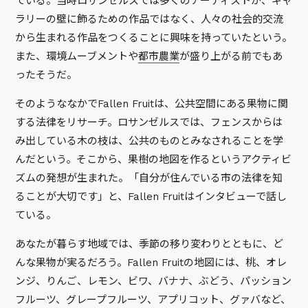
ている。当時ロサンゼルスでは多くのアーティストが、ギャ
ラリーの壁に飾るための作品ではなく、人々の社会的交流
から生まれる作品をつくることに興味を持っていたという。
また、環境ムーブメントや
都市農業
が盛り上がる前でもあ
ったそうだ。
そのようななかでFallen Fruitは、公共空間にある果物に関
する法律をリサーチ。ロサンゼルスでは、フェンスからは
み出している木の枝は、公共のものとみなされることを学
んだという。そこから、果樹の地図を作るというアクティビ
ズムの発想が生まれた。
「自分が住んでいる市の法律を知
ることが大切です」
と、Fallen Fruitはインタビューで話し
ている。
あなたが暮らす地域では、季節の移り変わりとともに、ど
んな果物が実るだろう。Fallen Fruitの地図には、桃、オレ
ンジ、りんご、レモン、ビワ、バナナ、ぶどう、パッション
フルーツ、グレープフルーツ、アプリコット、グァバなど、