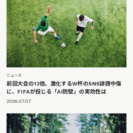
ニュース
前回大会の13倍。激化するW杯のSNS誹謗中傷
に、FIFAが投じる「AI防壁」の実効性は
2026.07.07