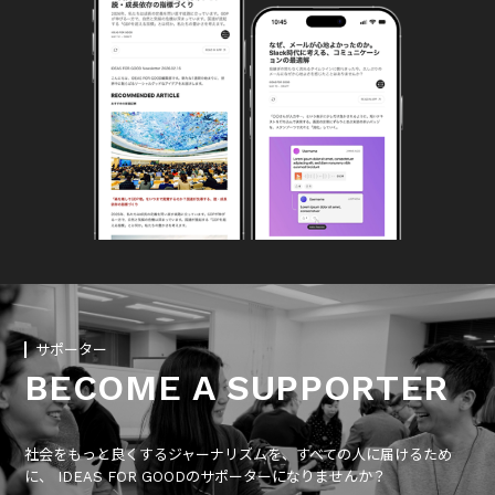
サポーター
BECOME A SUPPORTER
社会をもっと良くするジャーナリズムを、すべての人に届けるため
に、 IDEAS FOR GOODのサポーターになりませんか？