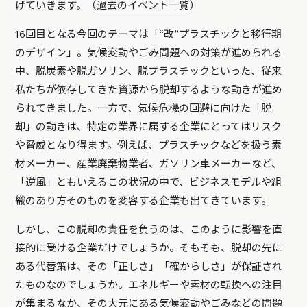
げていきます。（
過去のイベント一覧
）
16回目となる今回のテーマは「“改”プラスチックと移行期
のデザイン」。気候変動やごみ問題への対策が進められる
中、脱炭素や脱ガソリン、脱プラスチックといった、従来
私たちが依存してきた資源から脱却するような動きが進め
られてきました。一方で、気候危機の回避に向けた「脱
却」の動きは、特定の業界に属する企業にとってはリスク
や脅威となり得ます。例えば、プラスチックなどを扱う素
材メーカー、産業廃棄物業者、ガソリン車メーカーなど、
「逆風」ともいえるこの状況の中で、ビジネスモデルや組
織のあり方そのものを変容する企業も出てきています。
しかし、この脱却の責任を負うのは、このように影響を直
接的に受ける企業だけでしょうか。そもそも、脱却の先に
ある代替策は、その「正しさ」「確からしさ」が保証され
たものなのでしょうか。エネルギーや素材の転換への注目
が集まるなか、その大元にある気候変動やごみなどの問題