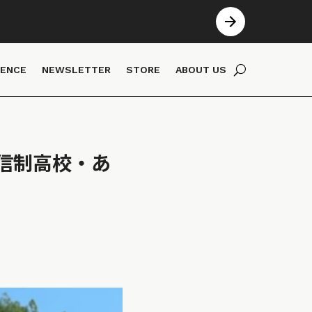
IENCE
NEWSLETTER
STORE
ABOUT US
信制高校・あ