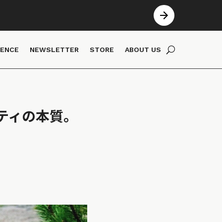
IENCE
NEWSLETTER
STORE
ABOUT US
ティの本質。