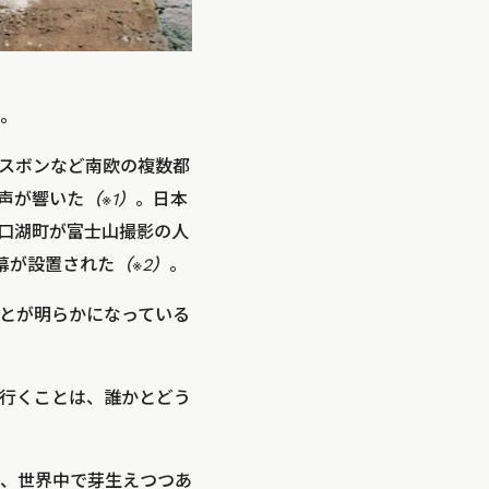
。
スボンなど南欧の複数都
な声が響いた
（※1）
。日本
河口湖町が富士山撮影の人
幕が設置された
（※2）
。
とが明らかになっている
行くことは、誰かとどう
、世界中で芽生えつつあ