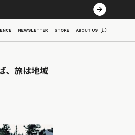
IENCE
NEWSLETTER
STORE
ABOUT US
ば、旅は地域