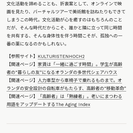
文化活動を諦めることも、折衷案として、オンラインで映
画を見たり、バーチャルツアーで美術館を訪ねたりもできて
しまうこの時代。文化活動が心を癒すのはもちろんのこと
だが、そんな時代だからこそ、誰かと隣に立って同じ時間
を共有する、そんな身体性を伴う時間こそが、孤独への一
番の薬になるのかもしれない。
【参照サイト】
KULTURISTENHOCH2
【関連ページ】
家賃は「一緒に過ごす時間」。学生が高齢
者の“暮らしの友”になるオランダの多世代シェアハウス
【関連ページ】
人力車型から車椅子で乗れるものまで。オ
ランダの安全設計の自転車がもたらす、高齢者の“移動革命”
【関連ページ】
「高齢者」は「熟練者」。老いにまつわる
用語をアップデートするThe Aging Index