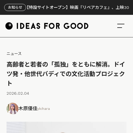
【特設サイトオープン】映画『リペアカフェ』、上映300回の先
お知らせ
ニュース
高齢者と若者の「孤独」をともに解消。ドイ
ツ発・他世代バディでの文化活動プロジェク
ト
2026.02.04
木原優佳
ykihara