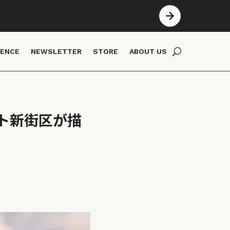
IENCE
NEWSLETTER
STORE
ABOUT US
ト新街区が描