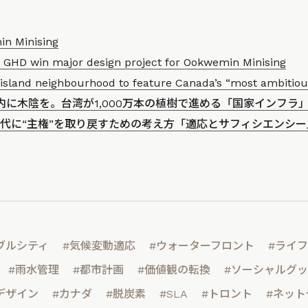
n Minising
 GHD win major design project for Ookwemin Minising
island neighbourhood to feature Canada’s “most ambitious
内に木陰を。台湾が1,000万本の植樹で進める「国家インフラ
代に“主権”を取り戻すための考え方「適応とサフィシエンシー
ブルシティ
#気候変動適応
#ウォーターフロント
#ライ
#雨水管理
#都市計画
#価値観の転換
#ソーシャルグ
デザイン
#カナダ
#脱炭素
#SLA
#トロント
#ネット