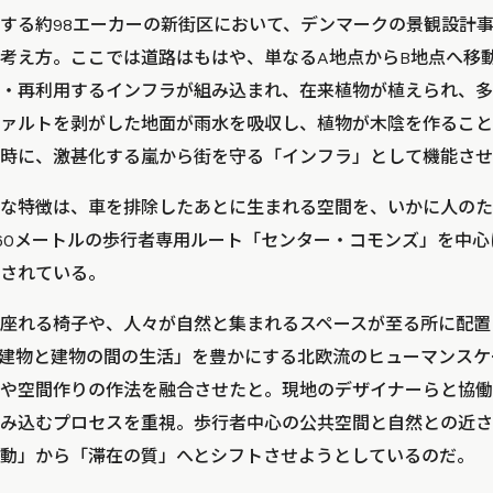
する約98エーカーの新街区において、デンマークの景観設計事
考え方。ここでは道路はもはや、単なるA地点からB地点へ移
・再利用するインフラが組み込まれ、在来植物が植えられ、多
ァルトを剥がした地面が雨水を吸収し、植物が木陰を作ること
時に、激甚化する嵐から街を守る「インフラ」として機能させ
な特徴は、車を排除したあとに生まれる空間を、いかに人のた
60メートルの歩行者専用ルート「センター・コモンズ」を中
されている。
座れる椅子や、人々が自然と集まれるスペースが至る所に配置
「建物と建物の間の生活」を豊かにする北欧流のヒューマンス
や空間作りの作法を融合させたと。現地のデザイナーらと協働
み込むプロセスを重視。歩行者中心の公共空間と自然との近さ
動」から「滞在の質」へとシフトさせようとしているのだ。