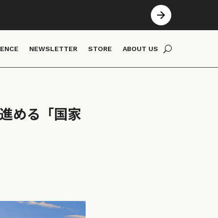
IENCE
NEWSLETTER
STORE
ABOUT US
で進める「国家