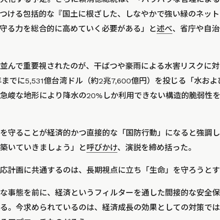
つける包括的な『国土に根ざした、しなやかで強い緑のネット
守る力を総合的に高めていく必要がある」
と
述べ
、省庁や自治
並んで重要視されたのが、干ばつや豪雨による水害リスクに対
年までに5,531億台湾ドル（約2兆7,600億円）を投じる「水
急峻な地形により降水の20%しか利用できない構造的脆弱性
を守ることが経済的かつ直接的な「国防行動」になると強調し
築いていきましょう」
と
呼びかけ
、演説を締め括った。
応計画に共通するのは、長期視点に立ち「生命」を守ろうとす
な事態を前に、経済というフィルターを通した間接的な安全保
る。今求められているのは、経済成長の効果としての対策では