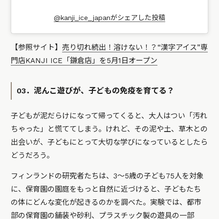
@kanji_ice_japanがシェアした投稿
【参照サイト】
売り切れ続出！溶けない！？“漢字アイス”専
門店KANJI ICE「鎌倉店」を5月1日オープン
03．泥んこ遊びが、子どもの免疫を育てる？
子どもが泥だらけになって帰ってくると、大人はつい「汚れ
ちゃった」と慌ててしまう。けれど、その泥や土、草木との
出会いが、子どもにとって大切な学びになっているとしたら
どうだろう。
フィンランドの研究者たちは、3〜5歳の子ども75人を対象
に、保育園の園庭をもっと自然に近づけると、子どもたち
の体にどんな変化が起きるのかを調べた。実験では、都市
部の保育園の舗装や砂利、プラスチック製の遊具の一部