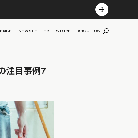
IENCE
NEWSLETTER
STORE
ABOUT US
の注目事例7