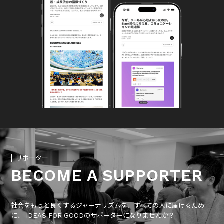
サポーター
BECOME A SUPPORTER
社会をもっと良くするジャーナリズムを、すべての人に届けるため
に、 IDEAS FOR GOODのサポーターになりませんか？