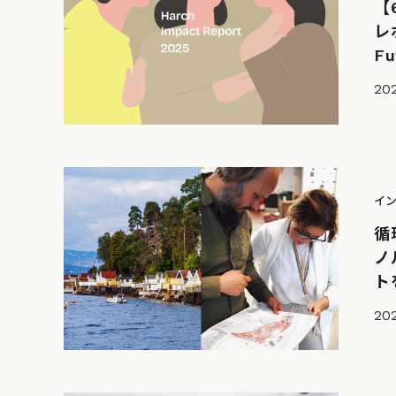
【
レ
F
20
イ
循
ノ
ト
202