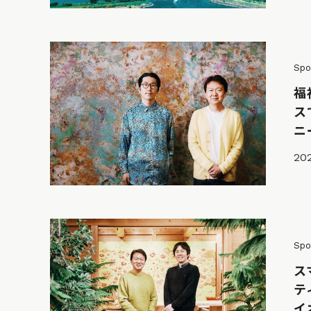
Spo
福
ス
ニ
202
Spo
ス
テ
イ