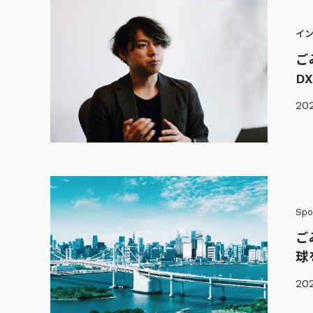
イ
ご
D
20
Spo
ご
球
20