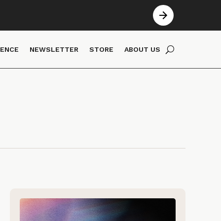
IENCE
NEWSLETTER
STORE
ABOUT US