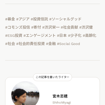
#募金
#アジア
#投資信託
#ソーシャルグッド
#コモンズ投信
#寄付
#渋沢栄一
#社会貢献
#渋沢健
#ESG投資
#エンゲージメント
#日本
#少子化
#高齢化
#社会
#社会的責任投資
#金融
#Social Good
この記事を書いたライター
宮木志穂
ShihoMiyagi