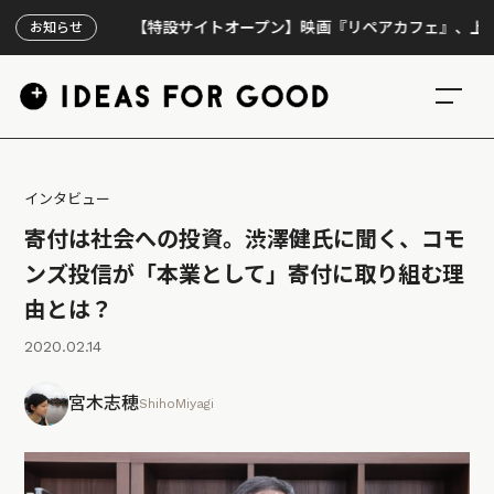
【特設サイトオープン】映画『リペアカフェ』、上映300回の先
お知らせ
インタビュー
寄付は社会への投資。渋澤健氏に聞く、コモ
ンズ投信が「本業として」寄付に取り組む理
由とは？
2020.02.14
宮木志穂
ShihoMiyagi