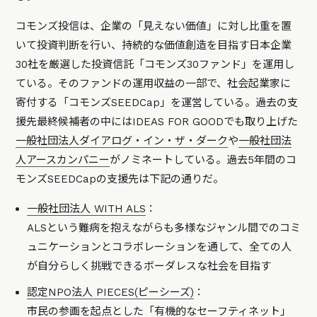
コモンズ投信は、企業の「見えない価値」に対し比重を置
いて投資判断を行い、持続的な価値創造を目指す日本企業
30社を厳選した投資信託「コモンズ30ファンド」を運用し
ている。そのファンドの運用収益の一部で、社会起業家に
寄付する「コモンズSEEDCap」を運営している。過去の支
援先最終候補者の中にはIDEAS FOR GOODでも取り上げた
一般社団法人ダイアログ・イン・ザ・ダーク
や
一般社団法
人アースカンパニー
がノミネートしている。過去5年間のコ
モンズSEEDCapの支援先は下記の通りだ。
一般社団法人 WITH ALS
：
ALSという難病を抱えながらも多様なジャンル間でのコミ
ュニケーションとコラボレーションを通して、全ての人
が自分らしく挑戦できるボーダレスな社会を目指す
認定NPO法人 PIECES(ピーシーズ)
：
市民の参画を起点とした「有機的なセーフティネット」