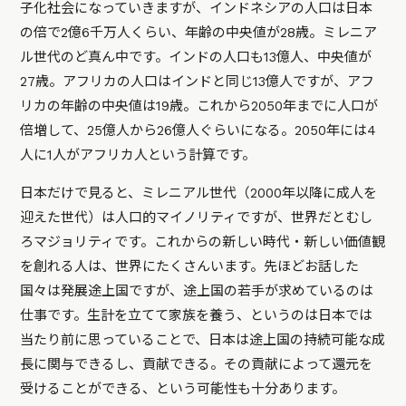
子化社会になっていきますが、インドネシアの人口は日本
の倍で2億6千万人くらい、年齢の中央値が28歳。ミレニア
ル世代のど真ん中です。インドの人口も13億人、中央値が
27歳。アフリカの人口はインドと同じ13億人ですが、アフ
リカの年齢の中央値は19歳。これから2050年までに人口が
倍増して、25億人から26億人ぐらいになる。2050年には4
人に1人がアフリカ人という計算です。
日本だけで見ると、ミレニアル世代（2000年以降に成人を
迎えた世代）は人口的マイノリティですが、世界だとむし
ろマジョリティです。これからの新しい時代・新しい価値観
を創れる人は、世界にたくさんいます。先ほどお話した
国々は発展途上国ですが、途上国の若手が求めているのは
仕事です。生計を立てて家族を養う、というのは日本では
当たり前に思っていることで、日本は途上国の持続可能な成
長に関与できるし、貢献できる。その貢献によって還元を
受けることができる、という可能性も十分あります。