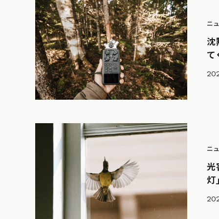
ニ
沈
て
20
ニ
光
灯
20