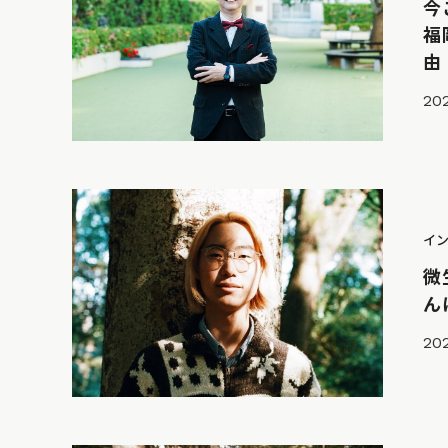
今
福
由
202
イ
微
ん
20