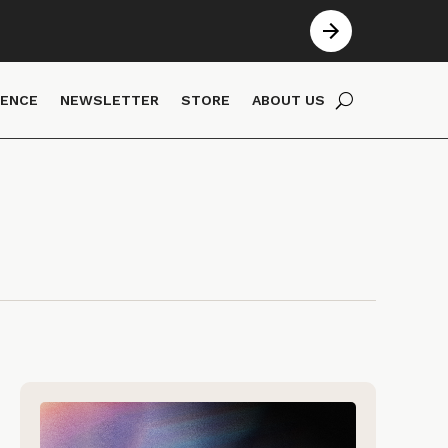
IENCE
NEWSLETTER
STORE
ABOUT US