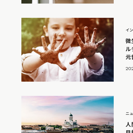
イ
微
ル
元
202
ニ
人
目