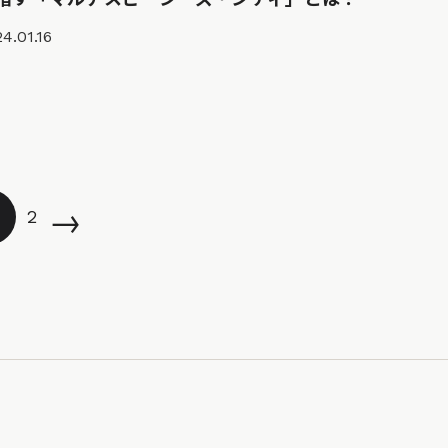
4.01.16
→
2