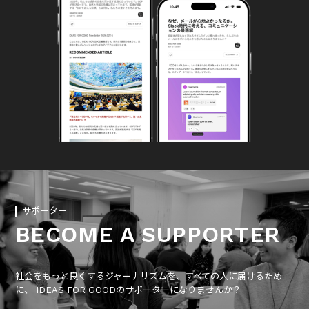
サポーター
BECOME A SUPPORTER
社会をもっと良くするジャーナリズムを、すべての人に届けるため
に、 IDEAS FOR GOODのサポーターになりませんか？